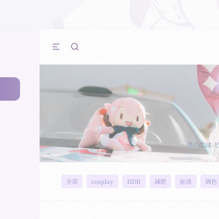
僕の恋は 
全部
cosplay
HDR
减肥
扯淡
调色