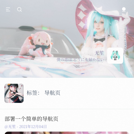
无笙
僕の恋は どうにも届かない
标签：
导航页
部署一个简单的导航页
@无笙
-
2021年12月04日