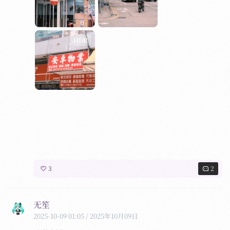
HDR
HDR
HDR
HDR
HDR
HDR
3
2
无笙