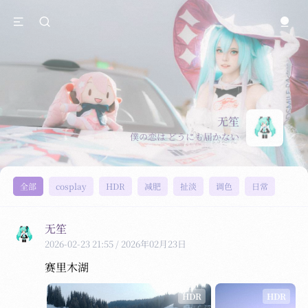
无笙
僕の恋は どうにも届かない
全部
cosplay
HDR
减肥
扯淡
调色
日常
无笙
2026-02-23 21:55
/ 2026年02月23日
赛里木湖
HDR
HDR