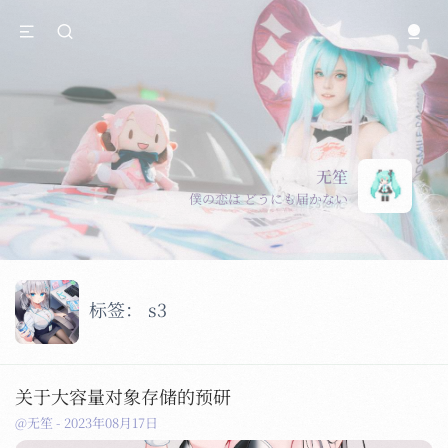
无笙
僕の恋は どうにも届かない
标签：
s3
关于大容量对象存储的预研
@无笙
-
2023年08月17日