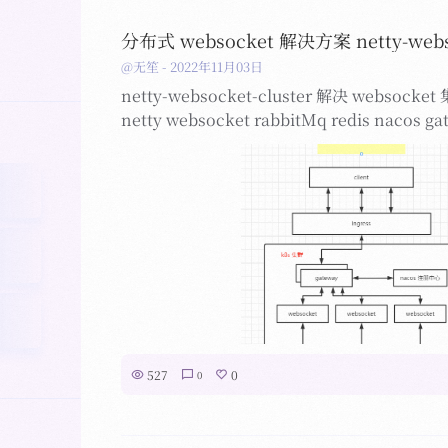
分布式 websocket 解决方案 netty-webso
@无笙
-
2022年11月03日
netty-websocket-cluster 解决 webso
netty websocket rabbitMq redis nacos gat
527
0
0