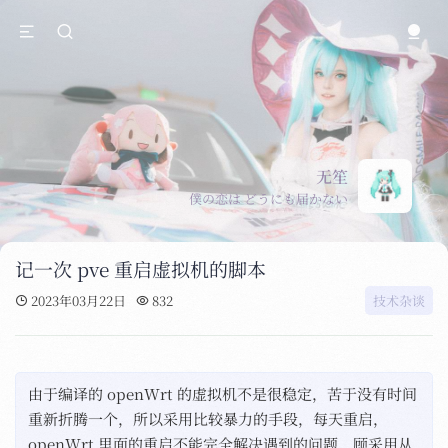
无笙
僕の恋は どうにも届かない
记一次 pve 重启虚拟机的脚本
2023年03月22日
832
技术杂谈
由于编译的 openWrt 的虚拟机不是很稳定，苦于没有时间
重新折腾一个，所以采用比较暴力的手段，每天重启，
openWrt 里面的重启不能完全解决遇到的问题，顾采用从