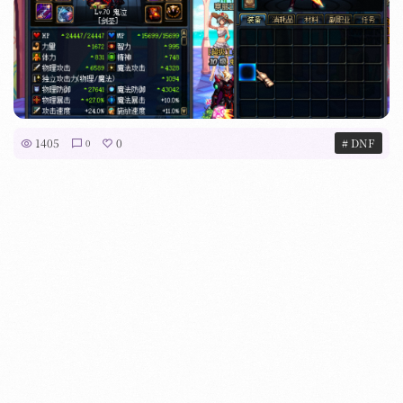
1405
0
# DNF
0