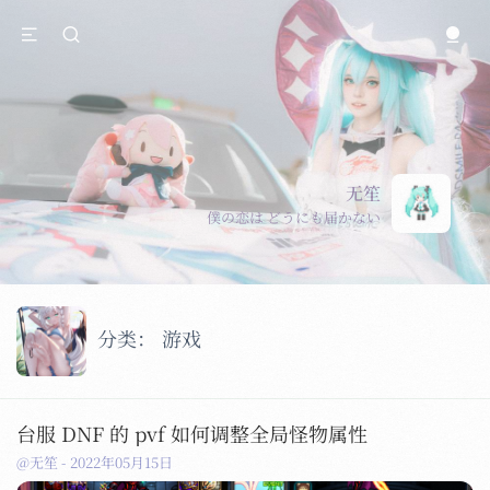
无笙
僕の恋は どうにも届かない
分类：
游戏
台服 DNF 的 pvf 如何调整全局怪物属性
@无笙
-
2022年05月15日